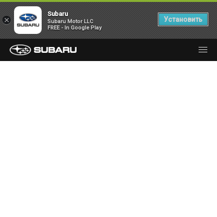
Subaru
×
Установить
Subaru Motor LLC
FREE - In Google Play