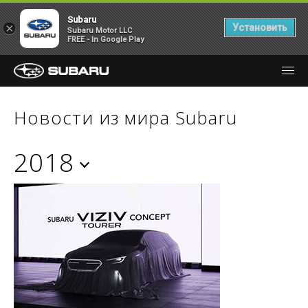
Subaru
×
Установить
Subaru Motor LLC
FREE - In Google Play
Новости из мира Subaru
2018